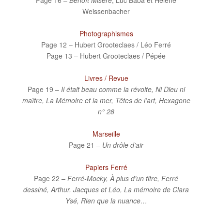
Page 16 –
Benoît Misère
, Luc Baba et Hélène
Weissenbacher
Photographismes
Page 12 – Hubert Grooteclaes / Léo Ferré
Page 13 – Hubert Grooteclaes / Pépée
Livres / Revue
Page 19 –
Il était beau comme la révolte, Ni Dieu ni
maître, La Mémoire et la mer, Têtes de l’art, Hexagone
n° 28
Marseille
Page 21 –
Un drôle d’air
Papiers Ferré
Page 22 –
Ferré-Mocky, À plus d’un titre, Ferré
dessiné, Arthur, Jacques et Léo, La mémoire de Clara
Ysé, Rien que la nuance…