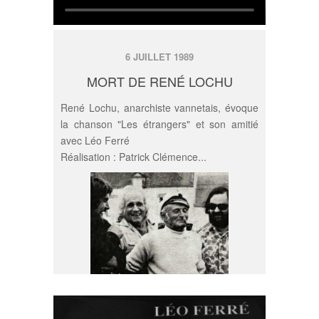
6 JUILLET 1989
MORT DE RENÉ LOCHU
René Lochu, anarchiste vannetais, évoque
la chanson "Les étrangers" et son amitié
avec Léo Ferré
Réalisation : Patrick Clémence...