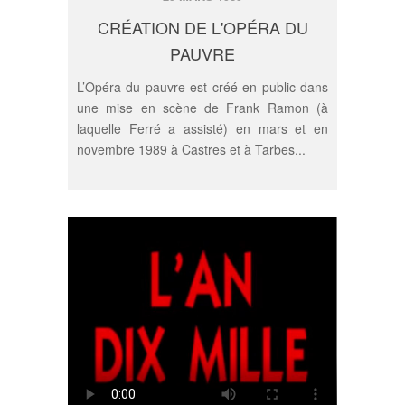
CRÉATION DE L'OPÉRA DU
PAUVRE
L’Opéra du pauvre est créé en public dans
une mise en scène de Frank Ramon (à
laquelle Ferré a assisté) en mars et en
novembre 1989 à Castres et à Tarbes...