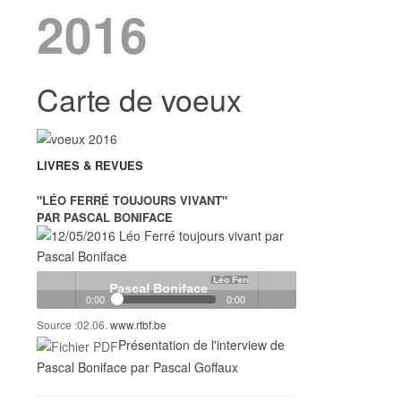
2016
Carte de voeux
LIVRES & REVUES
"LÉO FERRÉ TOUJOURS VIVANT"
PAR PASCAL BONIFACE
Léo Ferré toujours vivant
Pascal Boniface
0:00
0:00
Source :02.06.
www.rtbf.be
Pascal Boniface
Léo Ferré toujours vivant
Play /
Volume
Présentation de l'interview de
Pascal Boniface par Pascal Goffaux