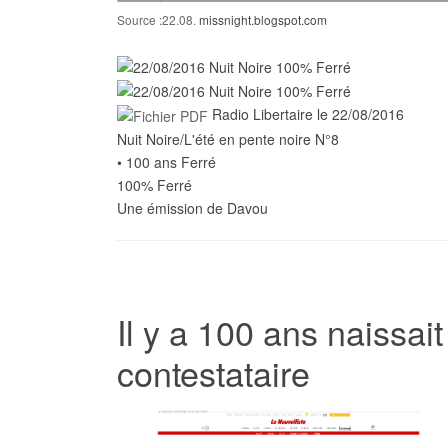
Source :22.08.
missnight.blogspot.com
L'été en pente noire/06
une émission de Davou
Play /
Pause
Pause
Radio Libertaire le 22/08/2016
Pause
Nuit Noire/L'été en pente noire N°8
• 100 ans Ferré
100% Ferré
Pause
Une émission de Davou
Il y a 100 ans naissai
contestataire